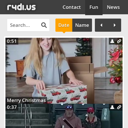
Contact
Fun
News
Date
Name
0:51
Clos
Merry Christmas
0:37