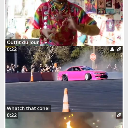
Outfit du jour
0:22
Whatch that cone!
0:22