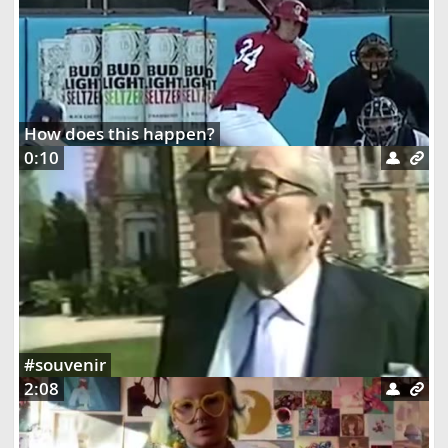
How does this happen?
0:10
#souvenir
2:08